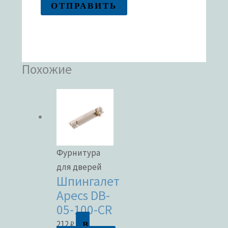
Похожие
Фурнитура
для дверей
Шпингалет
Apecs DB-
05-100-CR
В
212
₽