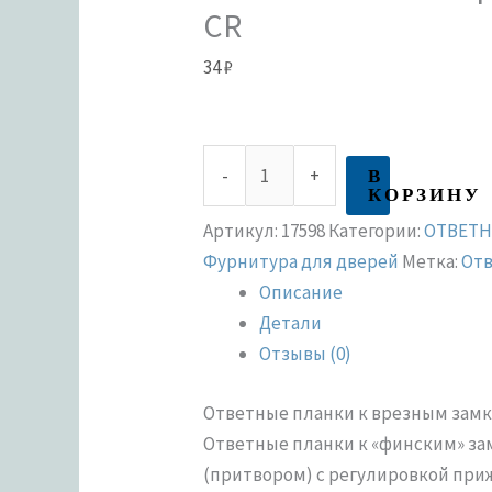
CR
34
₽
В
-
+
КОРЗИНУ
Артикул:
17598
Категории:
ОТВЕТН
Фурнитура для дверей
Метка:
Отв
Описание
Детали
Отзывы (0)
Ответные планки к врезным замка
Ответные планки к «финским» замк
(притвором) с регулировкой при