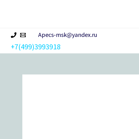
р
а
Apecs-msk@yandex.ru
+7(499)3993918
Количество
товара
Ответная планка Apecs BP-
2800-
CR