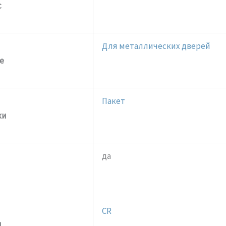
с
Для металлических дверей
е
Пакет
ки
да
CR
L