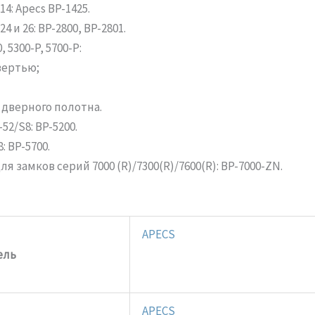
4: Apecs BP-1425.
 и 26: BP-2800, BP-2801.
5300-P, 5700-P:
вертью;
 дверного полотна.
52/S8: BP-5200.
 BP-5700.
 замков серий 7000 (R)/7300(R)/7600(R): BP-7000-ZN.
APECS
ель
APECS