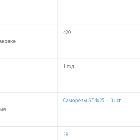
420
аковке
1 год
Саморезы ST4x25 — 3 шт
ия
28