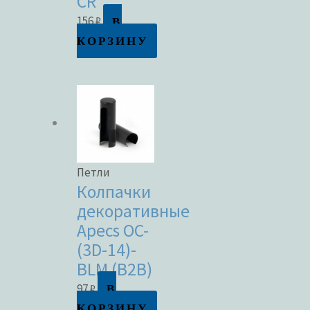
CR
В
156
₽
КОРЗИНУ
Петли
Колпачки
декоративные
Apecs OC-
(3D-14)-
BLM (B2B)
В
97
₽
КОРЗИНУ