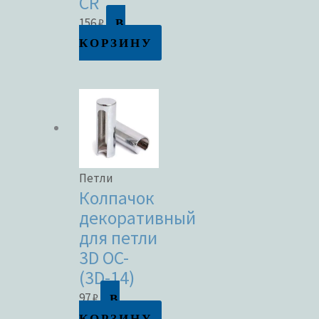
CR
В
156
₽
КОРЗИНУ
Петли
Колпачок
декоративный
для петли
3D OC-
(3D-14)
В
97
₽
КОРЗИНУ