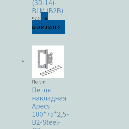
(3D-14)-
BLM (B2B)
В
97
₽
КОРЗИНУ
Петли
Петля
накладная
Apecs
100*75*2,5-
B2-Steel-