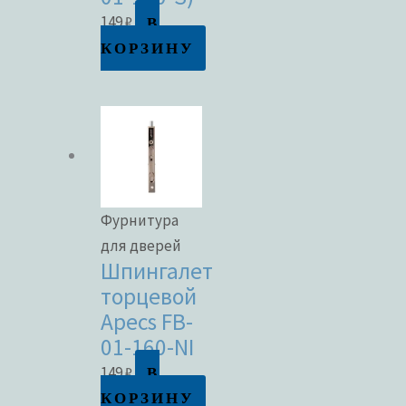
В
149
₽
КОРЗИНУ
Фурнитура
для дверей
Шпингалет
торцевой
Apecs FB-
01-160-NI
В
149
₽
КОРЗИНУ