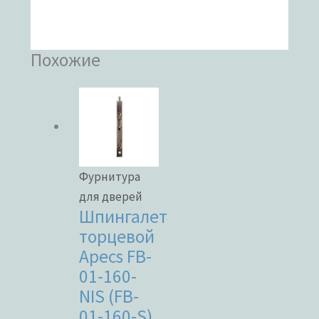
Похожие
Фурнитура
для дверей
Шпингалет
торцевой
Apecs FB-
01-160-
NIS (FB-
01-160-S)