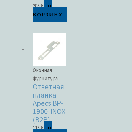
В
285
₽
КОРЗИНУ
Оконная
фурнитура
Ответная
планка
Apecs BP-
1900-INOX
(B2B)
В
115
₽