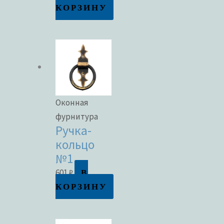
КОРЗИНУ
Оконная
фурнитура
Ручка-
кольцо
№1
В
601
₽
КОРЗИНУ