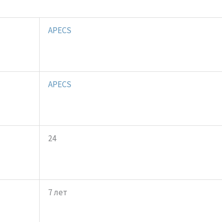
APECS
APECS
24
7 лет