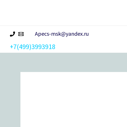
р
а
Apecs-msk@yandex.ru
+7(499)3993918
Количество
товара
Ручка
дверная
Apecs
H-
0903-