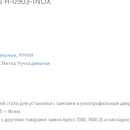
s H-0903-INOX
дверные
,
РУЧКИ
X
Метка:
Ручка дверная
й стали для установки с замками в узкопрофильные две
 — 90 мм.
 другими товарами: замки Apecs 7300, 7600-25 и накладк