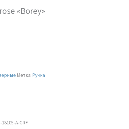
rose «Borey»
дверные
Метка:
Ручка
-18105-A-GRF