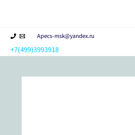
р
а
Apecs-msk@yandex.ru
+7(499)3993918
Количество
товара
Ручка
дверная
Windrose
"Borey"
H-