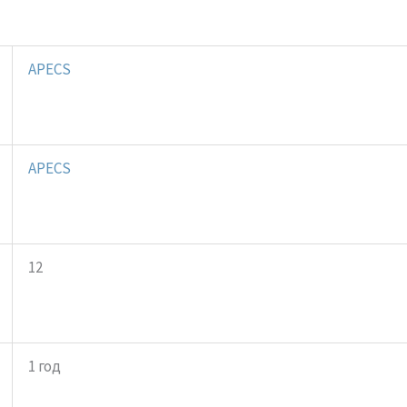
APECS
APECS
12
1 год