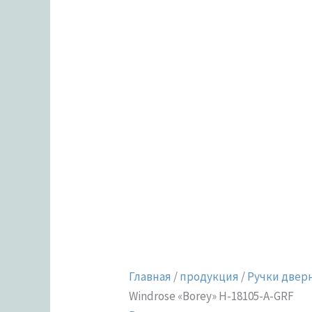
18105-
A-
GRF
Главная
/
продукция
/
Ручки двер
Windrose «Borey» H-18105-A-GRF