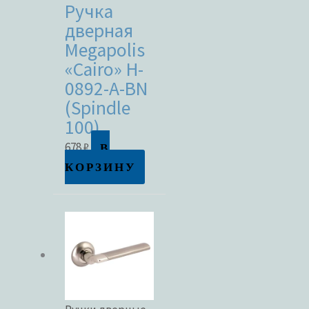
Ручка
дверная
Megapolis
«Cairo» H-
0892-A-BN
(Spindle
100)
В
678
₽
КОРЗИНУ