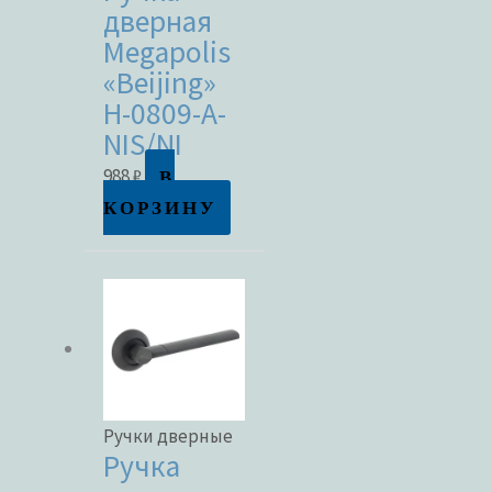
дверная
Megapolis
«Beijing»
H-0809-A-
NIS/NI
В
988
₽
КОРЗИНУ
Ручки дверные
Ручка