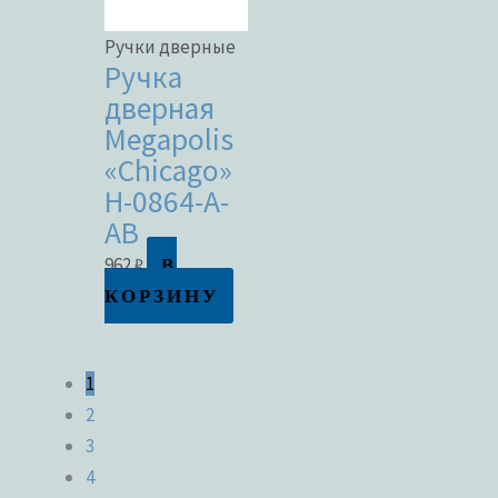
Ручки дверные
Ручка
дверная
Megapolis
«Chicago»
H-0864-A-
AB
В
962
₽
КОРЗИНУ
1
2
3
4