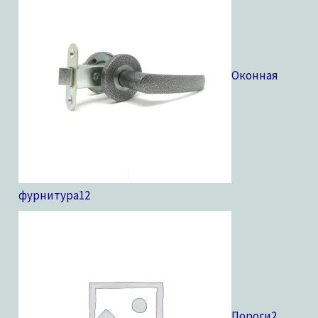
Оконная
фурнитура
12
Пороги
2