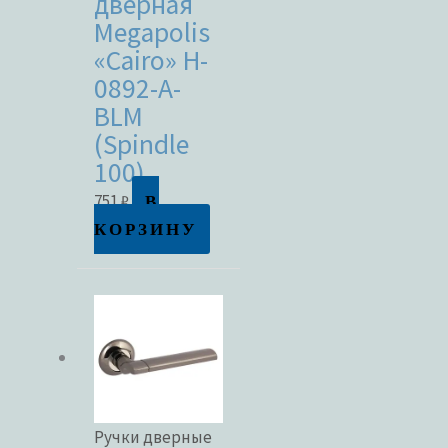
дверная
Megapolis
«Cairo» H-
0892-A-
BLM
(Spindle
100)
В
751
₽
КОРЗИНУ
Ручки дверные