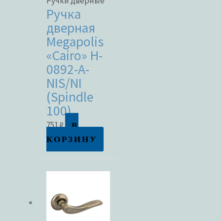
Ручки дверные
Ручка
дверная
Megapolis
«Cairo» H-
0892-A-
NIS/NI
(Spindle
100)
В
751
₽
КОРЗИНУ