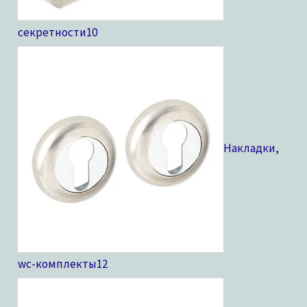
секретности
10
Накладки,
wc-комплекты
12