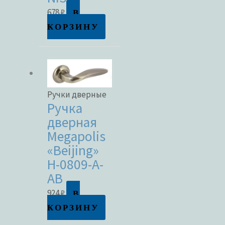
В
678
₽
КОРЗИНУ
Ручки дверные
Ручка
дверная
Megapolis
«Beijing»
H-0809-A-
AB
В
924
₽
КОРЗИНУ