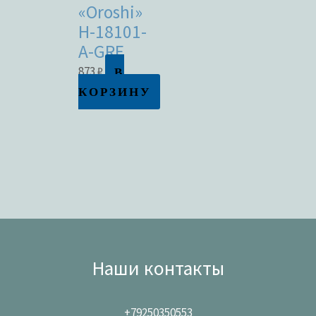
«Oroshi»
H-18101-
A-GRF
В
873
₽
КОРЗИНУ
Наши контакты
+79250350553