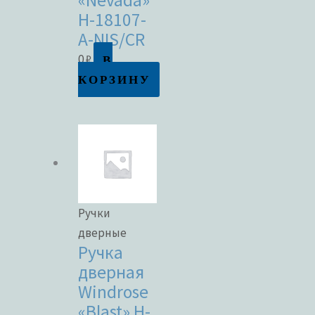
«Nevada»
H-18107-
A-NIS/CR
В
0
₽
КОРЗИНУ
Ручки
дверные
Ручка
дверная
Windrose
«Blast» H-