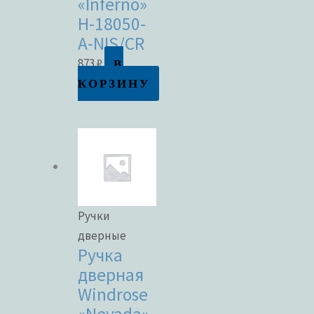
«Inferno»
H-18050-
A-NIS/CR
В
873
₽
КОРЗИНУ
Ручки
дверные
Ручка
дверная
Windrose