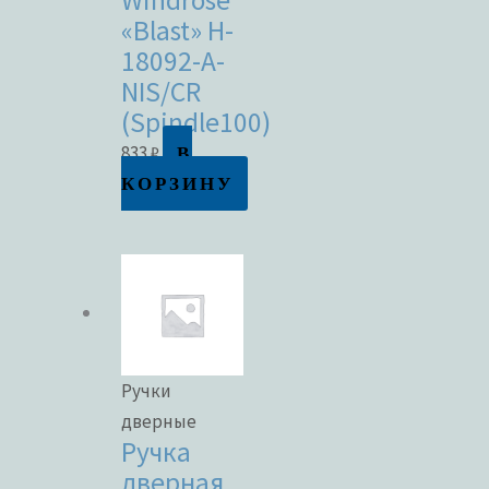
«Blast» H-
18092-A-
NIS/CR
(Spindle100)
В
833
₽
КОРЗИНУ
Ручки
дверные
Ручка
дверная