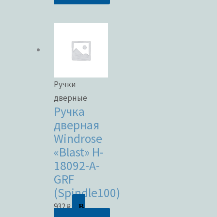
Ручки
дверные
Ручка
дверная
Windrose
«Blast» H-
18092-A-
GRF
(Spindle100)
В
932
₽