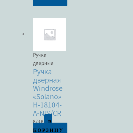
Ручки
дверные
Ручка
дверная
Windrose
«Solano»
H-18104-
A-NIS/CR
В
873
₽
КОРЗИНУ