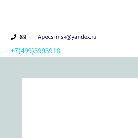
р
а
Apecs-msk@yandex.ru
+7(499)3993918
Количество
товара
Ручка
дверная
Megapolis
"Cairo"
H-