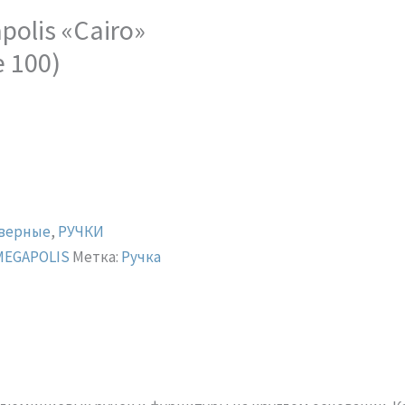
olis «Cairo»
e 100)
дверные
,
РУЧКИ
MEGAPOLIS
Метка:
Ручка