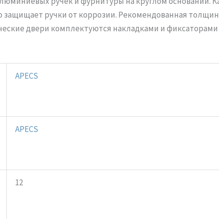
алюминиевых ручек и фурнитуры на круглом основании. К
 защищает ручки от коррозии. Рекомендованная толщина 
ические двери комплектуются накладками и фиксаторами 
APECS
APECS
12