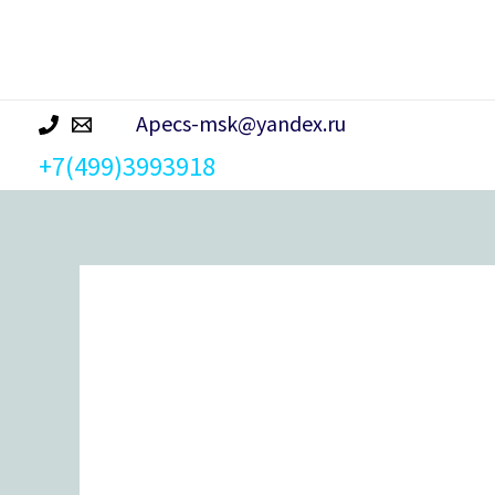
р
а
Apecs-msk@yandex.ru
+7(499)3993918
Количество
товара
Ручки
дверные
Avers
H-
14050-