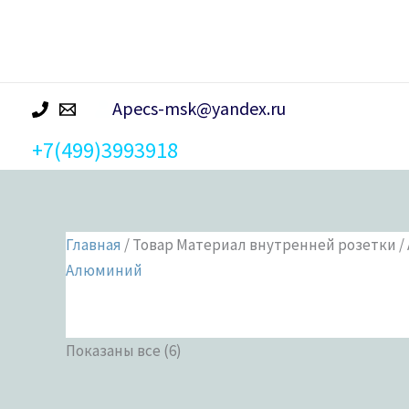
р
а
Apecs-msk@yandex.ru
+7(499)3993918
Главная
/ Товар Материал внутренней розетки 
Алюминий
Показаны все (6)
Категории 