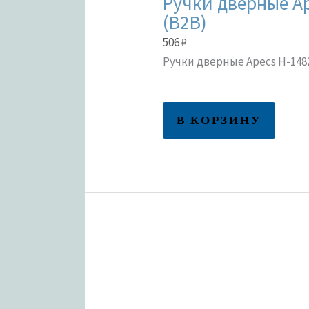
Ручки дверные Ap
(B2B)
506
₽
Ручки дверные Apecs H-1482-
В КОРЗИНУ