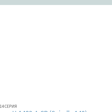
ии
В продаже
аров
14 СЕРИЯ