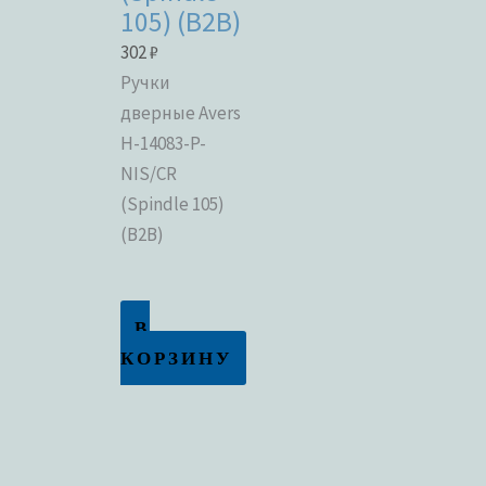
105) (B2B)
302
₽
Ручки
дверные Avers
H-14083-P-
NIS/CR
(Spindle 105)
(B2B)
В
КОРЗИНУ