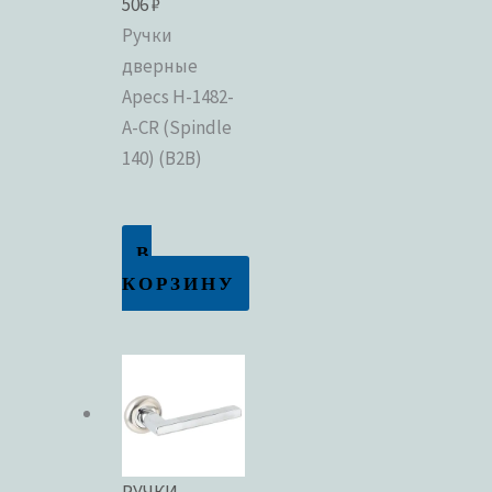
506
₽
Ручки
дверные
Apecs H-1482-
A-CR (Spindle
140) (B2B)
В
КОРЗИНУ
РУЧКИ