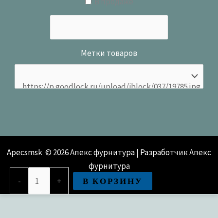
В продаже
Метки товаров
Apecsmsk © 2026 Апекс фурнитура | Разработчик Апекс
фурнитура
Количество
В КОРЗИНУ
-
+
товара
Ручки
дверные