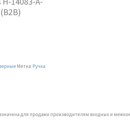
 H-14083-A-
 (B2B)
дверные
Метка:
Ручка
назначена для продажи производителям входных и межк