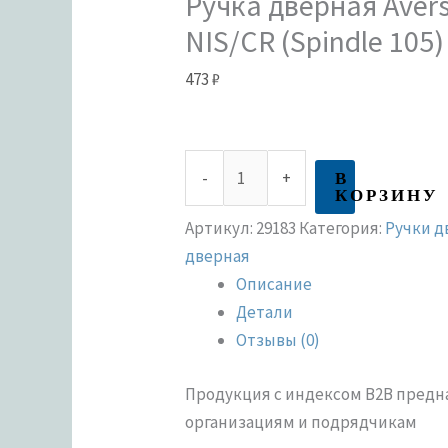
Ручка дверная Avers
NIS/CR (Spindle 105)
473
₽
В
-
+
КОРЗИНУ
Артикул:
29183
Категория:
Ручки 
дверная
Описание
Детали
Отзывы (0)
Продукция с индексом В2В пред
организациям и подрядчикам