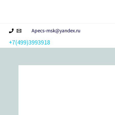
р
а
Apecs-msk@yandex.ru
+7(499)3993918
Количество
товара
Ручка
дверная
Avers
H-
14083-