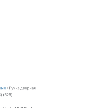
ные
/ Ручка дверная
) (B2B)