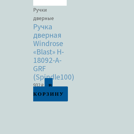
Ручки
дверные
Ручка
дверная
Windrose
«Blast» H-
18092-A-
GRF
(Spindle100)
В
932
₽
КОРЗИНУ