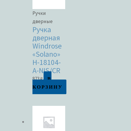
Ручки
дверные
Ручка
дверная
Windrose
«Solano»
H-18104-
A-NIS/CR
В
873
₽
КОРЗИНУ