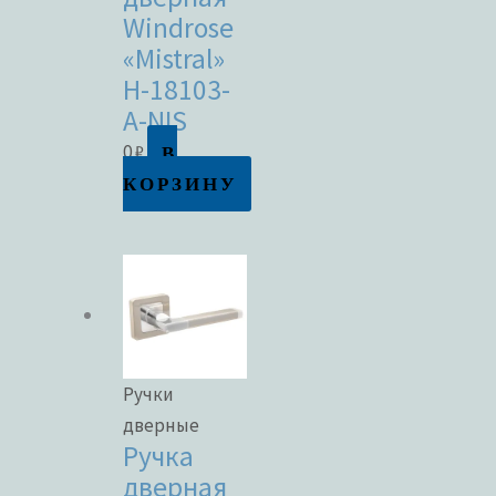
Windrose
«Mistral»
H-18103-
A-NIS
В
0
₽
КОРЗИНУ
Ручки
дверные
Ручка
дверная