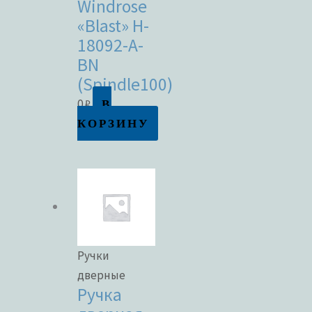
Windrose
«Blast» H-
18092-A-
BN
(Spindle100)
В
0
₽
КОРЗИНУ
Ручки
дверные
Ручка