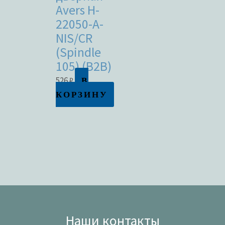
Avers H-
22050-A-
NIS/CR
(Spindle
105) (B2B)
В
526
₽
КОРЗИНУ
Наши контакты