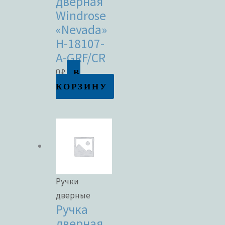
дверная
Windrose
«Nevada»
H-18107-
A-GRF/CR
В
0
₽
КОРЗИНУ
Ручки
дверные
Ручка
дверная