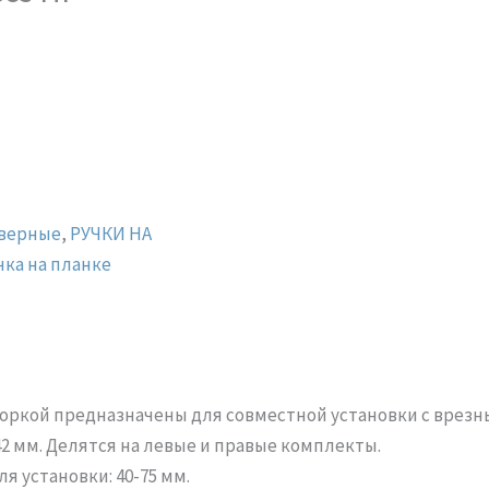
дверные
,
РУЧКИ НА
чка на планке
шторкой предназначены для совместной установки с врез
2 мм. Делятся на левые и правые комплекты.
 установки: 40-75 мм.