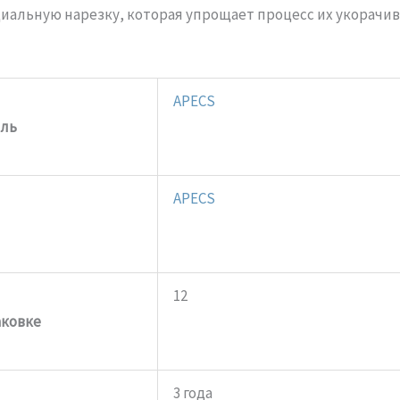
иальную нарезку, которая упрощает процесс их укорачи
APECS
ль
APECS
12
аковке
3 года