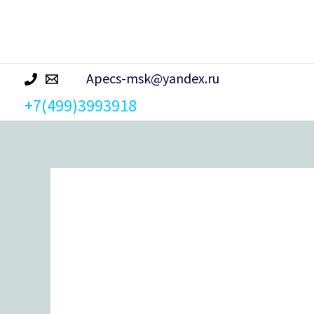
р
а
Apecs-msk@yandex.ru
+7(499)3993918
Количество
товара
Ручка
на
планке
Apecs
HP-