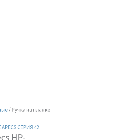
ные
/ Ручка на планке
 APECS СЕРИЯ 42
cs HP-