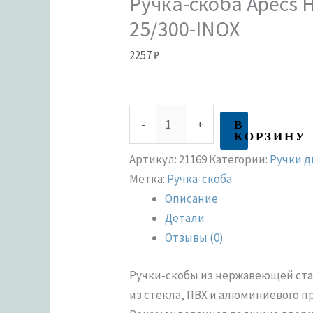
Ручка-скоба Apecs 
25/300-INOX
2257
₽
В
-
+
КОРЗИНУ
Артикул:
21169
Категории:
Ручки 
Метка:
Ручка-скоба
Описание
Детали
Отзывы (0)
Ручки-скобы из нержавеющей ста
из стекла, ПВХ и алюминиевого п