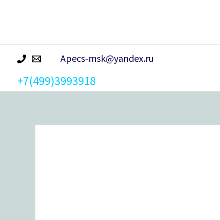
р
а
Apecs-msk@yandex.ru
+7(499)3993918
Количество
товара
Ручка-
скоба
Apecs
HC-
0902-