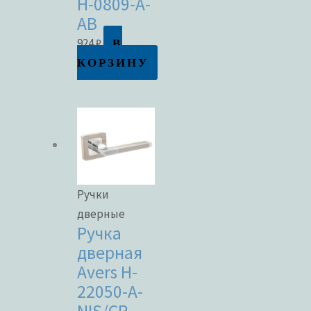
H-0809-A-
AB
В
924
₽
КОРЗИНУ
Ручки
дверные
Ручка
дверная
Avers H-
22050-A-