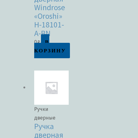
Windrose
«Oroshi»
H-18101-
A-BN
В
0
₽
КОРЗИНУ
Ручки
дверные
Ручка
дверная