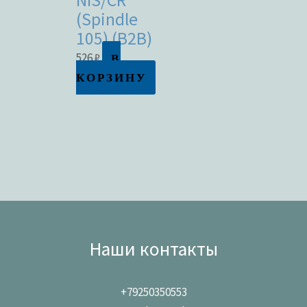
NIS/CR
(Spindle
105) (B2B)
В
526
₽
КОРЗИНУ
Наши контакты
+79250350553