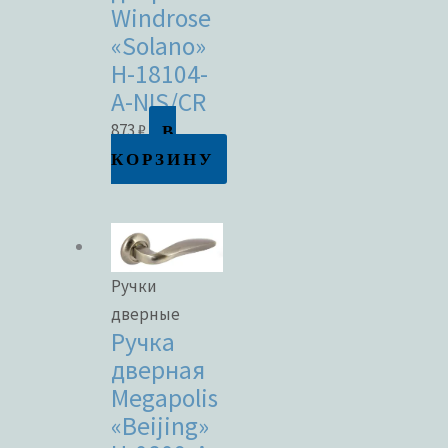
Windrose
«Solano»
H-18104-
A-NIS/CR
В
873
₽
КОРЗИНУ
Ручки
дверные
Ручка
дверная
Megapolis
«Beijing»