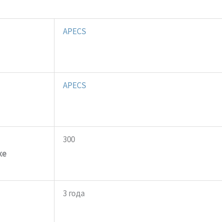
APECS
APECS
300
ке
3 года