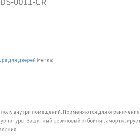
 DS-0011-CR
ра для дверей
Метка:
 к полу внутри помещений. Применяются для ограничения
фурнитуры. Защитный резиновый отбойник амортизирует 
пления.