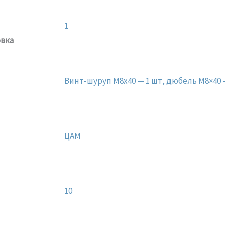
1
овка
Винт-шуруп M8x40 — 1 шт, дюбель М8×40 -
ЦАМ
10