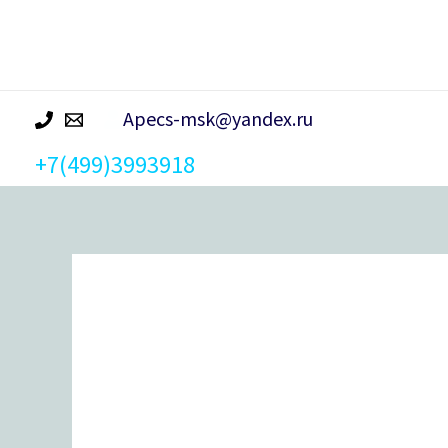
р
а
Apecs-msk@yandex.ru
+7(499)3993918
Количество
товара
Упор
дверной
Apecs
DS-
0011-