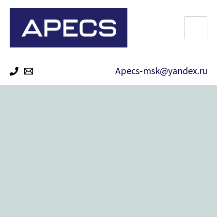
Перейти
к
содержимому
Apecs-msk@yandex.ru
Количество
товара
Упор
дверной
Apecs
DS-
0014-
GM