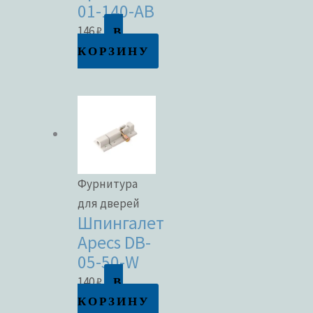
01-140-AB
В
146
₽
КОРЗИНУ
Фурнитура
для дверей
Шпингалет
Apecs DB-
05-50-W
В
140
₽
КОРЗИНУ