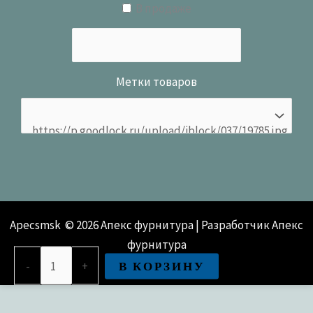
В продаже
Метки товаров
Apecsmsk © 2026 Апекс фурнитура | Разработчик Апекс
фурнитура
Количество
В КОРЗИНУ
-
+
товара
Вертушка