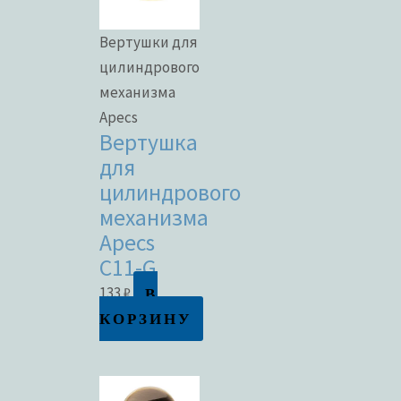
Вертушки для
цилиндрового
механизма
Apecs
Вертушка
для
цилиндрового
механизма
Apecs
C11-G
В
133
₽
КОРЗИНУ