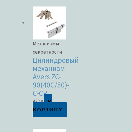
Механизмы
секретности
Цилиндровый
механизм
Avers ZC-
90(40C/50)-
C-CR
В
422
₽
КОРЗИНУ