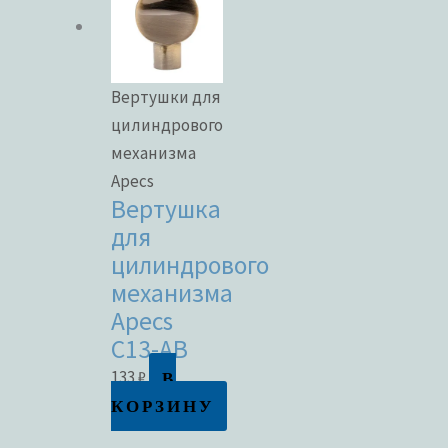
Вертушки для
цилиндрового
механизма
Apecs
Вертушка
для
цилиндрового
механизма
Apecs
C13-AB
В
133
₽
КОРЗИНУ