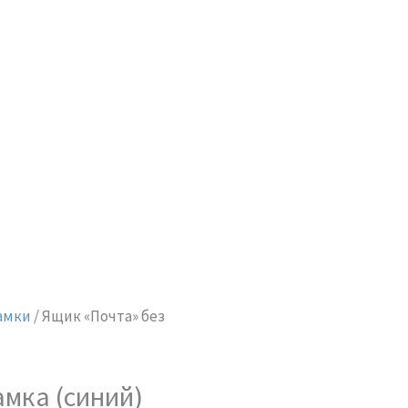
амки
/ Ящик «Почта» без
амка (синий)