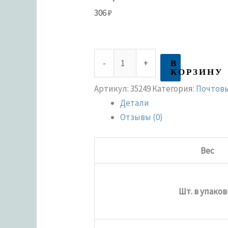
306
₽
В
-
+
КОРЗИНУ
Артикул:
35249
Категория:
Почтов
Детали
Отзывы (0)
Вес
Шт. в упаков