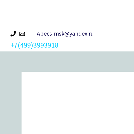
р
а
Apecs-msk@yandex.ru
+7(499)3993918
Количество
товара
Ящик
«Почта»
без
замка
(синий)