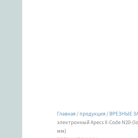
Главная
/
продукция
/
ВРЕЗНЫЕ З
электронный Apecs X-Code N20-(loc
мм)