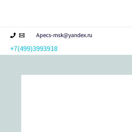
р
а
Apecs-msk@yandex.ru
+7(499)3993918
Количество
товара
Замок
электронный
Apecs
X-
Code