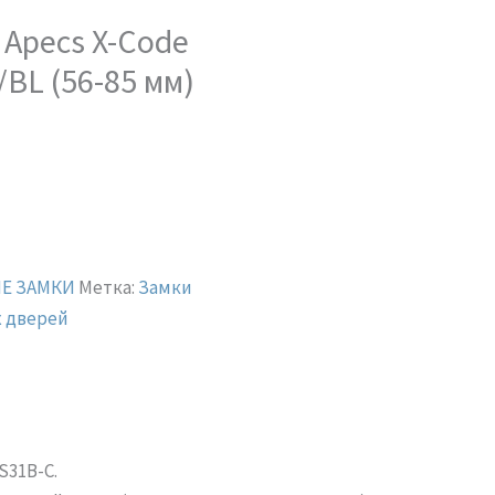
Apecs X-Code
/BL (56-85 мм)
Е ЗАМКИ
Метка:
Замки
х дверей
S31B-C.