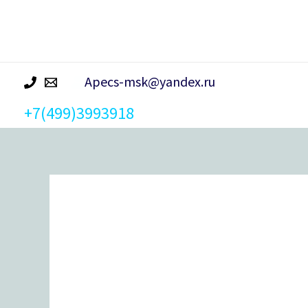
р
а
Apecs-msk@yandex.ru
+7(499)3993918
Количество
товара
Замок врезной Apecs 95/60-
G