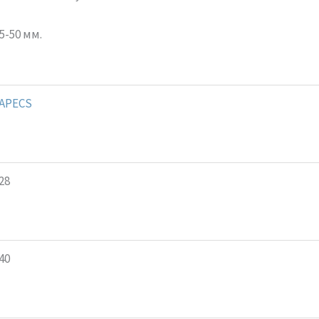
5-50 мм.
APECS
28
40