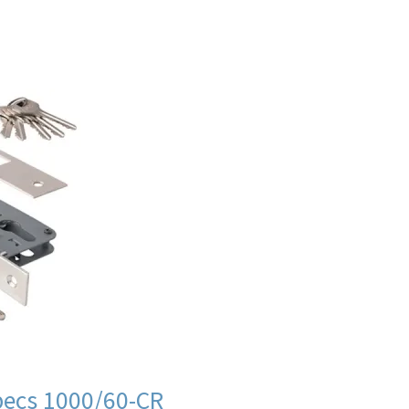
ии
В продаже
аров
ecs 1000/60-CR