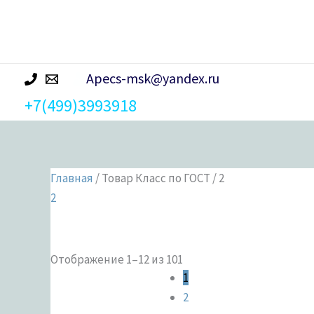
р
а
Apecs-msk@yandex.ru
+7(499)3993918
Главная
/ Товар Класс по ГОСТ / 2
2
Отображение 1–12 из 101
Категории 
1
2