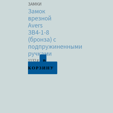
ЗАМКИ
Замок
врезной
Avers
ЗВ4-1-8
(бронза) с
подпружиненными
ручками
В
1132
₽
КОРЗИНУ