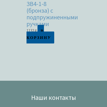
ЗВ4-1-8
(бронза) с
подпружиненными
ручками
В
1132
₽
КОРЗИНУ
Наши контакты