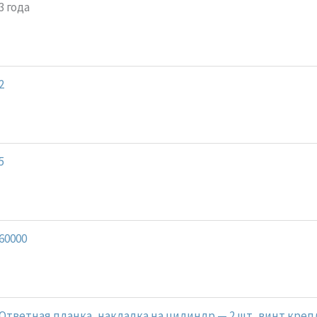
3 года
2
5
60000
Ответная планка, накладка на цилиндр — 2 шт, винт кре