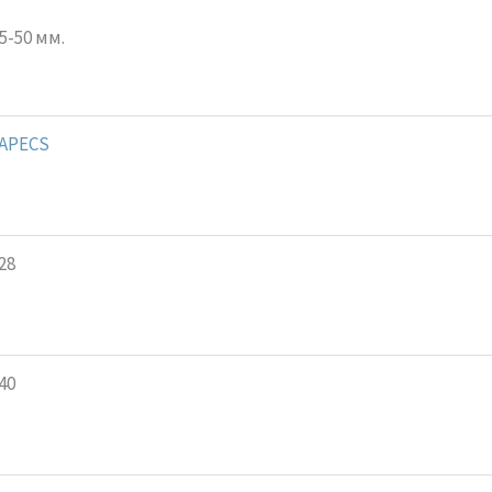
5-50 мм.
APECS
28
40