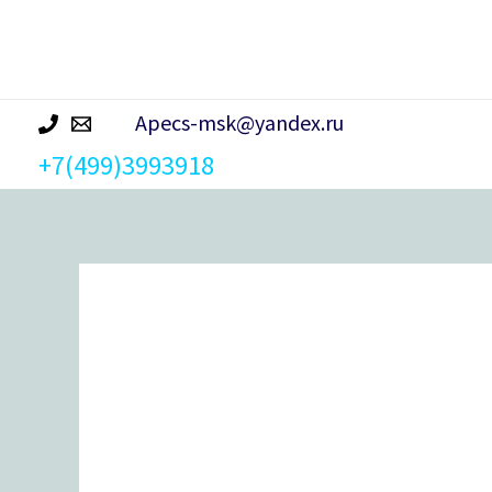
р
а
Apecs-msk@yandex.ru
+7(499)3993918
Количество
товара
Замок врезной Apecs 95/60-
CR