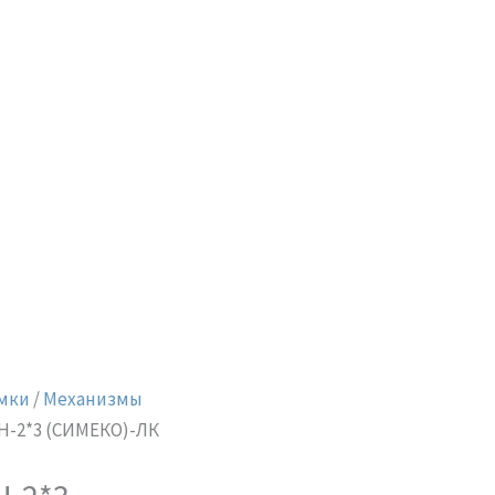
мки
/
Механизмы
Н-2*3 (СИМЕКО)-ЛК