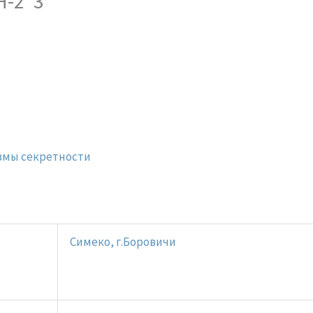
Н-2*3
змы секретности
Симеко, г.Боровичи