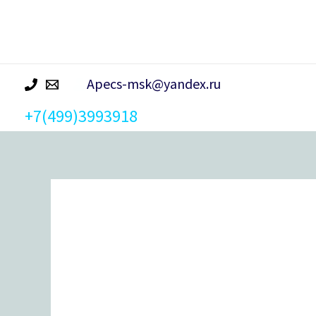
р
а
Apecs-msk@yandex.ru
+7(499)3993918
Количество
товара
Замок
накладной
ЗН-2*3
(СИМЕКО)-
ЛК