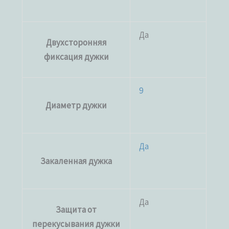
Да
Двухсторонняя
фиксация дужки
9
Диаметр дужки
Да
Закаленная дужка
Да
Защита от
перекусывания дужки