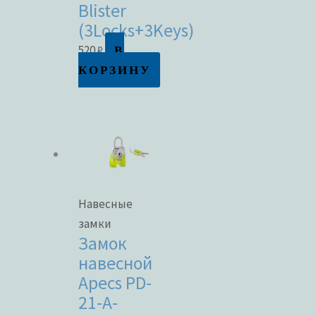
Blister
(3Locks+3Keys)
В
520
₽
КОРЗИНУ
Навесные
замки
Замок
навесной
Apecs PD-
21-A-