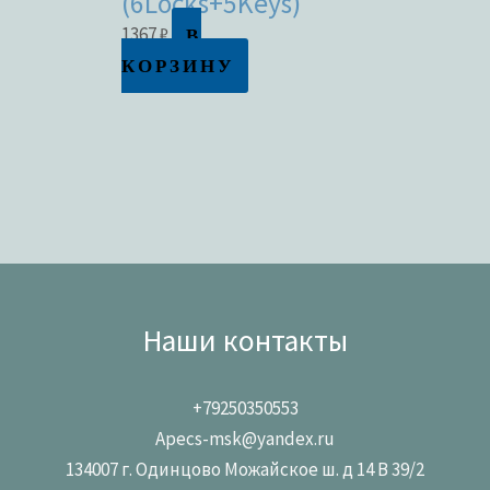
(6Locks+5Keys)
В
1367
₽
КОРЗИНУ
Наши контакты
+79250350553
Apecs-msk@yandex.ru
134007 г. Одинцово Можайское ш. д 14 В 39/2