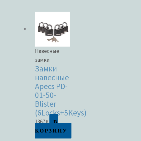
Навесные
замки
Замки
навесные
Apecs PD-
01-50-
Blister
(6Locks+5Keys)
В
1367
₽
КОРЗИНУ