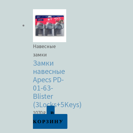
Навесные
замки
Замки
навесные
Apecs PD-
01-63-
Blister
(3Locks+5Keys)
В
1070
₽
КОРЗИНУ