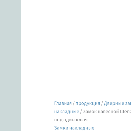
Главная
/
продукция
/
Дверные за
накладные
/ Замок навесной Шеп
под один ключ
Замки накладные