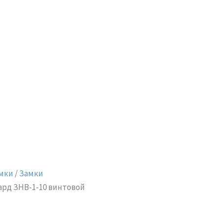
мки
/
Замки
ард ЗНВ-1-10 винтовой