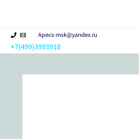
р
а
Apecs-msk@yandex.ru
+7(499)3993918
Количество
товара
Замок
навесной
Шепард
ЗНВ-1-
10