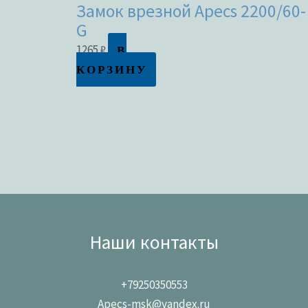
Замок врезной Apecs 2200/60-
G
В
1265
₽
КОРЗИНУ
Наши контакты
+79250350553
Apecs-msk@yandex.ru