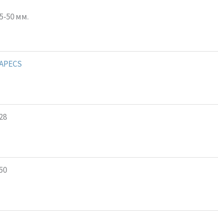
5-50 мм.
APECS
28
50