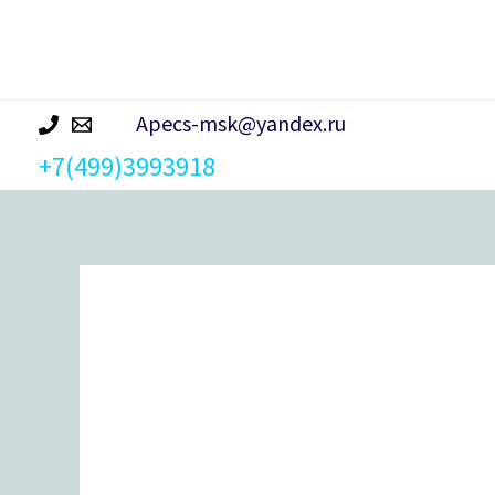
р
а
Apecs-msk@yandex.ru
+7(499)3993918
Количество
товара
Замок врезной Apecs 30-
R-
CR