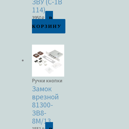
ЗВУ (С-1В
114)
В
3950
₽
КОРЗИНУ
Ручки кнопки
Замок
врезной
81300-
ЗВ8-
8М/13