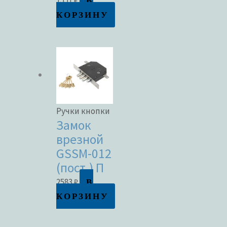
В
1551
₽
КОРЗИНУ
Ручки кнопки
Замок
врезной
GSSM-012
(пост.) П
В
2583
₽
КОРЗИНУ