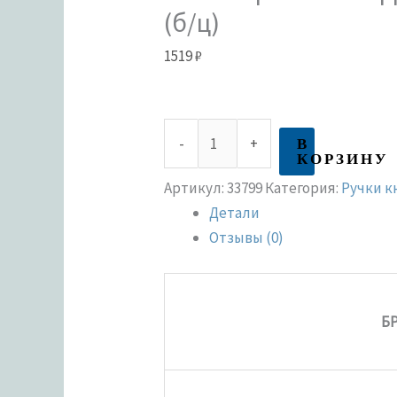
(б/ц)
1519
₽
В
-
+
КОРЗИНУ
Артикул:
33799
Категория:
Ручки к
Детали
Отзывы (0)
Б