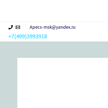
р
а
Apecs-msk@yandex.ru
+7(499)3993918
Количество
товара
Замок
врезной
ГАРДИАН-102.01Т
(б/
ц)