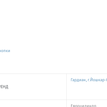
нопки
Гардиан, г.Йошкар
РЕНД
Евроцилиндр