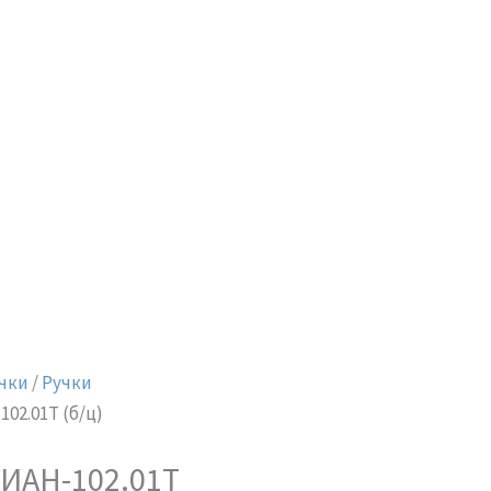
чки
/
Ручки
02.01Т (б/ц)
ДИАН-102.01Т