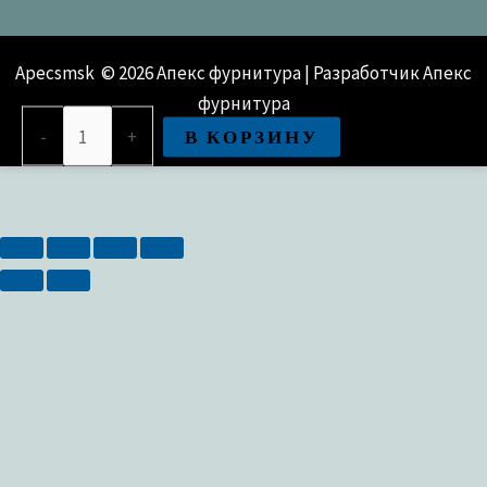
Apecsmsk © 2026 Апекс фурнитура | Разработчик Апекс
фурнитура
Количество
В КОРЗИНУ
-
+
товара
Замок врезной сувальдный Avers ЗВ9-
4-
1-
4 (медь)