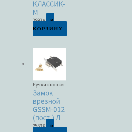
КЛАССИК-
М
В
2993
₽
КОРЗИНУ
Ручки кнопки
Замок
врезной
GSSM-012
(пост.) Л
В
2583
₽