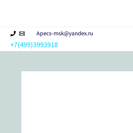
р
а
Apecs-msk@yandex.ru
+7(499)3993918
Количество
товара
Защитная
накладка
Avers
Pro
50/11-