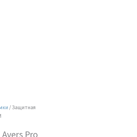
мки
/ Защитная
M
Avers Pro