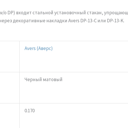
C (w/o DP) входит стальной установочный стакан, упроща
через декоративные накладки Avers DP-13-C или DP-13-K.
Avers (Аверс)
Черный матовый
0.170