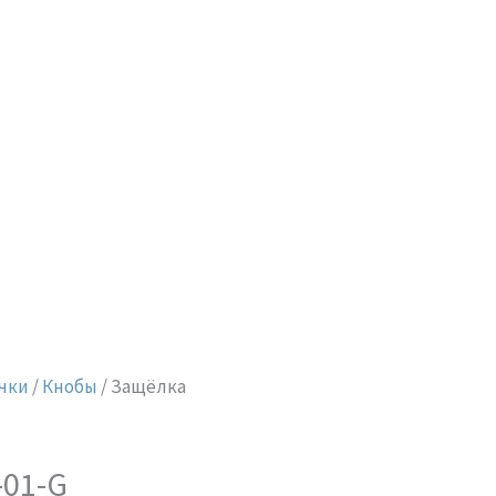
чки
/
Кнобы
/ Защёлка
-01-G