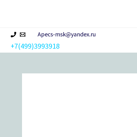
р
а
Apecs-msk@yandex.ru
+7(499)3993918
Количество
товара
Защёлка
Avers
0598-
01-
G