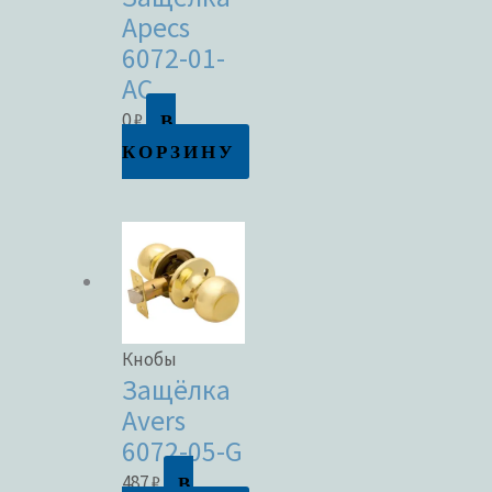
Apecs
6072-01-
AC
В
0
₽
КОРЗИНУ
Кнобы
Защёлка
Avers
6072-05-G
В
487
₽