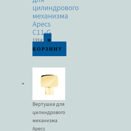
цилиндрового
механизма
Apecs
C11-G
В
133
₽
КОРЗИНУ
Вертушки для
цилиндрового
механизма
Apecs