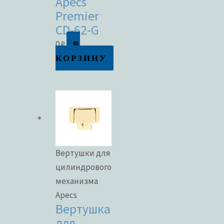
Apecs
Premier
CD-62-G
В
0
₽
КОРЗИНУ
Вертушки для
цилиндрового
механизма
Apecs
Вертушка
для