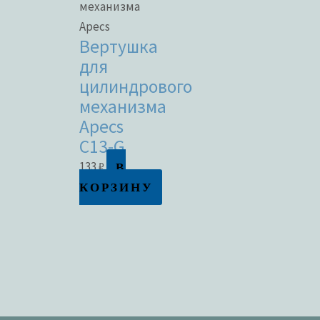
механизма
Apecs
Вертушка
для
цилиндрового
механизма
Apecs
C13-G
В
133
₽
КОРЗИНУ