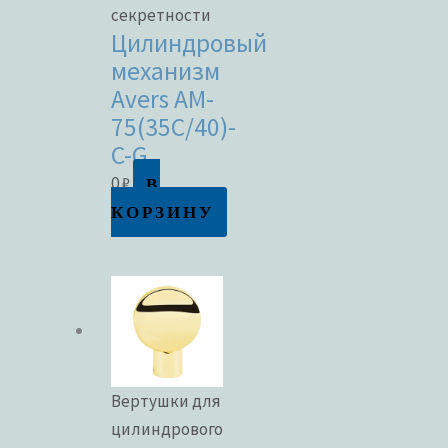
секретности
Цилиндровый
механизм
Avers AM-
75(35C/40)-
C-G
В
0
₽
КОРЗИНУ
Вертушки для
цилиндрового