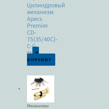
Цилиндровый
механизм
Apecs
Premier
CD-
75(35/40C)-
C-G
В
0
₽
КОРЗИНУ
Механизмы