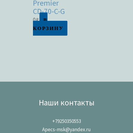
Premier
CD-70-C-G
В
0
₽
КОРЗИНУ
Наши контакты
+79250350553
Apecs-msk@yandex.ru