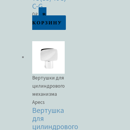
C-G
В
0
₽
КОРЗИНУ
Вертушки для
цилиндрового
механизма
Apecs
Вертушка
для
цилиндрового