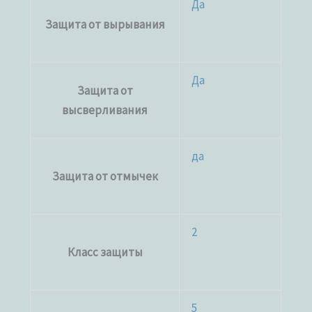
Да
Защита от вырывания
Да
Защита от
высверливания
да
Защита от отмычек
2
Класс защиты
5