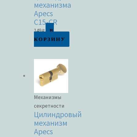
механизма
Apecs
C15-CR
В
149
₽
КОРЗИНУ
Механизмы
секретности
Цилиндровый
механизм
Apecs