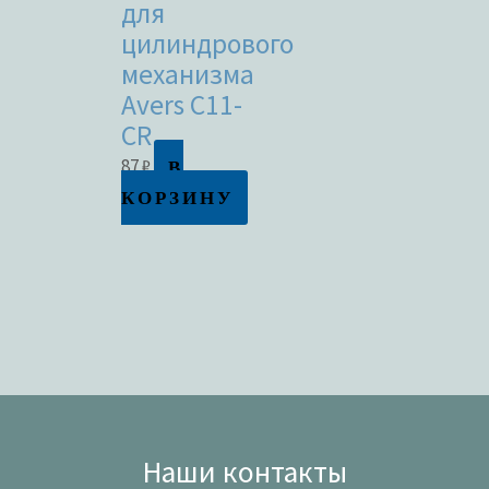
для
цилиндрового
механизма
Avers C11-
CR
В
87
₽
КОРЗИНУ
Наши контакты