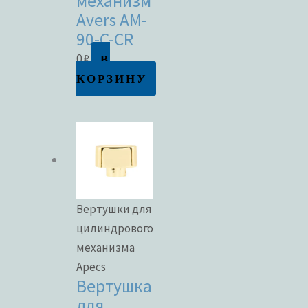
механизм
Avers AM-
90-C-CR
В
0
₽
КОРЗИНУ
Вертушки для
цилиндрового
механизма
Apecs
Вертушка
для