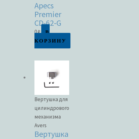
Apecs
Premier
CD-62-G
В
0
₽
КОРЗИНУ
Вертушка для
цилиндрового
механизма
Avers
Вертушка