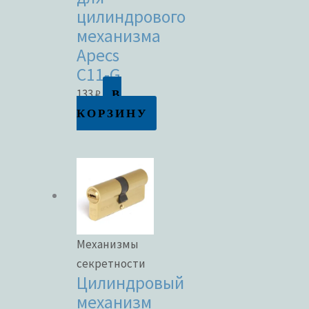
цилиндрового
механизма
Apecs
C11-G
В
133
₽
КОРЗИНУ
Механизмы
секретности
Цилиндровый
механизм