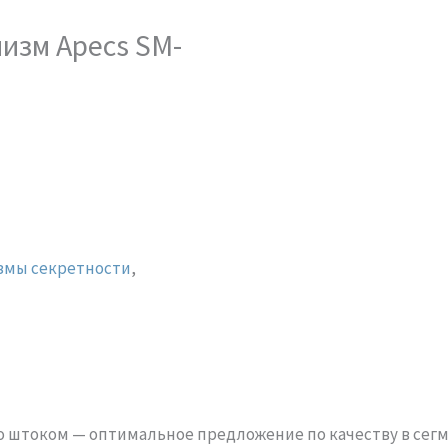
изм Apecs SM-
змы секретности
,
M
 штоком — оптимальное предложение по качеству в сег