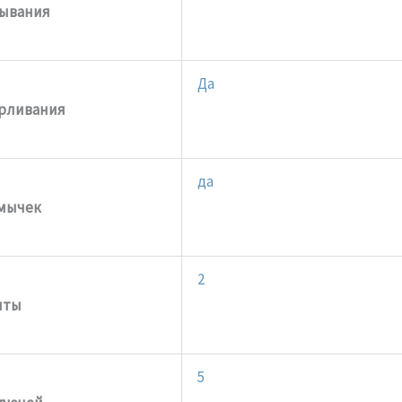
рывания
Да
ерливания
да
тмычек
2
иты
5