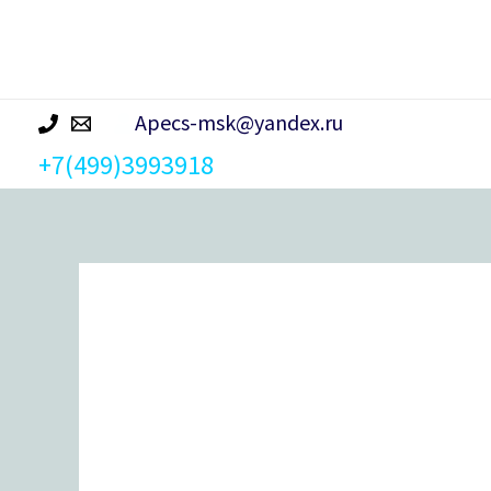
р
а
Apecs-msk@yandex.ru
+7(499)3993918
Количество
товара
Цилиндровый
механизм
Apecs
SM-
90(40S/50)-