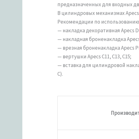
предназначенных для входных две
В цилиндровых механизмах Apecs
Рекомендации по использованию 
— накладка декоративная Apecs D
— накладная броненакладка Apecs 
— врезная броненакладка Apecs Pro
— вертушки Apecs С11, С13, С15;
— вставка для цилиндровой накла
C).
Производи