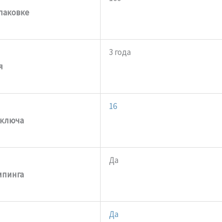
упаковке
3 года
я
16
 ключа
Да
мпинга
Да